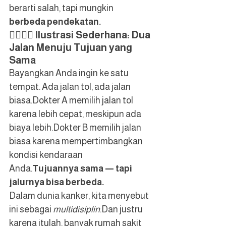
berarti salah, tapi mungkin 
berbeda pendekatan.
👨‍⚕️👩‍⚕️ 
Ilustrasi Sederhana: Dua 
Jalan Menuju Tujuan yang 
Sama
Bayangkan Anda ingin ke satu 
tempat. Ada jalan tol, ada jalan 
biasa.Dokter A memilih jalan tol 
karena lebih cepat, meskipun ada 
biaya lebih.Dokter B memilih jalan 
biasa karena mempertimbangkan 
kondisi kendaraan 
Anda.
Tujuannya sama — tapi 
jalurnya bisa berbeda.
Dalam dunia kanker, kita menyebut 
ini sebagai 
multidisiplin
.Dan justru 
karena itulah, banyak rumah sakit 