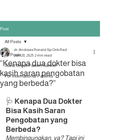
Post
All Posts
dr. Andreas Ronald Sp.Onk.Rad
All Posts
Jun 28, 2025
2 min read
“Kenapa dua dokter bisa
Surat Untuk Pasien Kanker
kasih saran pengobatan
For International Patients
yang berbeda?”
🩺 
Kenapa Dua Dokter 
Bisa Kasih Saran 
Pengobatan yang 
Berbeda?
Membingungkan, ya? Tapi ini 